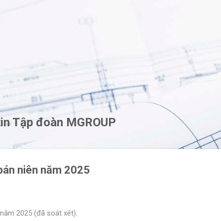
Chuyển đến nội dung chính
 tin Tập đoàn MGROUP
 bán niên năm 2025
 năm 2025 (đã soát xét).