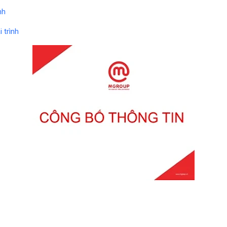
nh
 trình