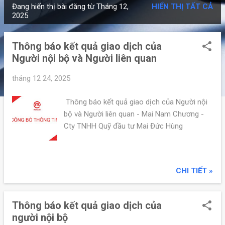
Đang hiển thị bài đăng từ Tháng 12,
HIỂN THỊ TẤT CẢ
B
2025
à
i
Thông báo kết quả giao dịch của
đ
Người nội bộ và Người liên quan
ă
n
tháng 12 24, 2025
g
Thông báo kết quả giao dịch của Người nội
bộ và Người liên quan - Mai Nam Chương -
Cty TNHH Quỹ đầu tư Mai Đức Hùng
CHI TIẾT »
Thông báo kết quả giao dịch của
người nội bộ