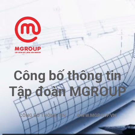
Chuyển đến nội dung chính
Công bố thông tin
Tập đoàn MGROUP
CÔNG BỐ THÔNG TIN
WWW.MGROUP.VN