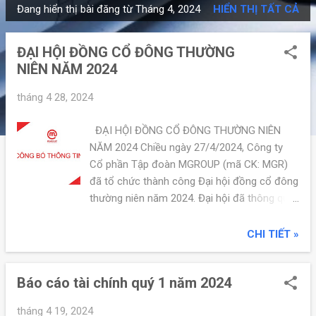
Đang hiển thị bài đăng từ Tháng 4, 2024
HIỂN THỊ TẤT CẢ
B
à
ĐẠI HỘI ĐỒNG CỔ ĐÔNG THƯỜNG
i
NIÊN NĂM 2024
đ
ă
tháng 4 28, 2024
n
g
ĐẠI HỘI ĐỒNG CỔ ĐÔNG THƯỜNG NIÊN
NĂM 2024 Chiều ngày 27/4/2024, Công ty
Cổ phần Tập đoàn MGROUP (mã CK: MGR)
đã tổ chức thành công Đại hội đồng cổ đông
thường niên năm 2024. Đại hội đã thông qua
toàn bộ các báo cáo, tờ trình và nhiều nội
dung khác với sự nhất trí cao của các cổ
CHI TIẾT »
đông tham dự. Tải nội dung Đại hội
Báo cáo tài chính quý 1 năm 2024
tháng 4 19, 2024