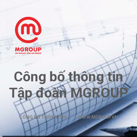
Chuyển đến nội dung chính
Công bố thông tin
Tập đoàn MGROUP
CÔNG BỐ THÔNG TIN
WWW.MGROUP.VN