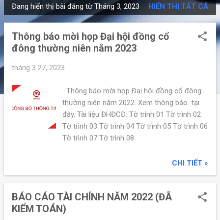
Đang hiển thị bài đăng từ Tháng 3, 2023
HIỂN THỊ TẤT CẢ
B
à
Thông báo mời họp Đại hội đồng cổ
i
đông thường niên năm 2023
đ
ă
tháng 3 27, 2023
n
g
Thông báo mời họp Đại hội đồng cổ đông
thường niên năm 2022. Xem thông báo tại
đây. Tài liệu ĐHĐCĐ: Tờ trình 01 Tờ trình 02
Tờ trình 03 Tờ trình 04 Tờ trình 05 Tờ trình 06
Tờ trình 07 Tờ trình 08
CHI TIẾT »
BÁO CÁO TÀI CHÍNH NĂM 2022 (ĐÃ
KIỂM TOÁN)