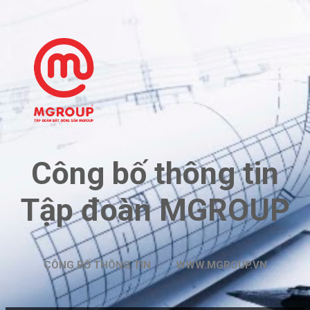
Chuyển đến nội dung chính
Công bố thông tin
Tập đoàn MGROUP
CÔNG BỐ THÔNG TIN
WWW.MGROUP.VN