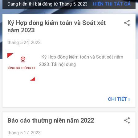
Đang hiển thị bài đăng từ Tháng 5, 2023
HIỂN THỊ TẤT CẢ
B
à
Ký Hợp đồng kiểm toán và Soát xét
i
năm 2023
đ
ă
tháng 5 24, 2023
n
g
Ký Hợp đồng kiểm toán và Soát xét năm
2023. Tải nội dung
CHI TIẾT »
Báo cáo thường niên năm 2022
tháng 5 17, 2023