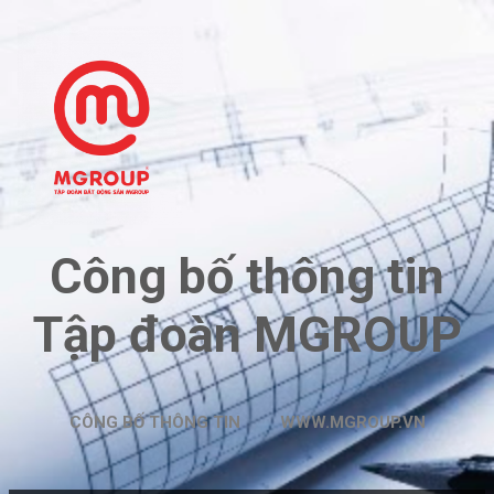
Chuyển đến nội dung chính
Công bố thông tin
Tập đoàn MGROUP
CÔNG BỐ THÔNG TIN
WWW.MGROUP.VN